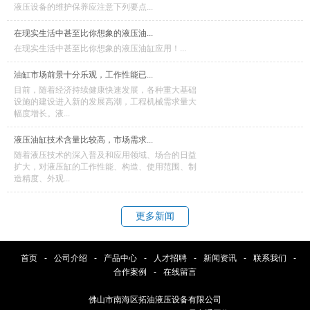
液压设备的维护保养应注意下列要点...
在现实生活中甚至比你想象的液压油...
在现实生活中甚至比你想象的液压油缸应用！...
油缸市场前景十分乐观，工作性能已...
目前，随着经济持续健康快速发展，各种重大基础
设施的建设进入新的发展高潮，工程机械需求量大
幅度增长。液...
液压油缸技术含量比较高，市场需求...
随着液压技术的深入普及和应用领域、场合的日益
扩大，对液压缸的工作性能、构造、使用范围、制
造精度、外观...
更多新闻
首页
-
公司介绍
-
产品中心
-
人才招聘
-
新闻资讯
-
联系我们
-
合作案例
-
在线留言
佛山市南海区拓油液压设备有限公司